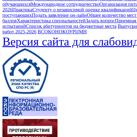
обучающихся
Международное сотрудничество
Организация пита
2026
Практика
Студенту о независимой оценке квалификаций
Це
поступающих
Подать заявление он-лайн
Общее количество мест
баллов
Характеристика специальностей
Задать вопрос
Приемная
испытаний
Список абитуриентов на бюджетные места
Выпускн
работ 2025-2026
ВСОКО
НОКОУ
РЦМН
Версия сайта для слабов