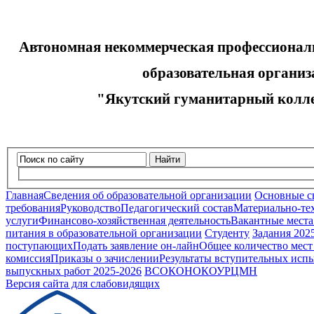
Автономная некоммерческая профессионал
образовательная организа
"Якутский гуманитарный колле
Найти
Главная
Сведения об образовательной организации
Основные с
требования
Руководство
Педагогический состав
Материально-тех
услуги
Финансово-хозяйственная деятельность
Вакантные места
питания в образовательной организации
Студенту
Задания 202
поступающих
Подать заявление он-лайн
Общее количество мест
комиссия
Приказы о зачислении
Результаты вступительных исп
выпускных работ 2025-2026
ВСОКО
НОКОУ
РЦМН
Версия сайта для слабовидящих