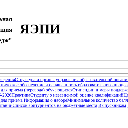
ьная
ЯЭПИ
ция
дж"
ведения
Структура и органы управления образовательной органи
ническое обеспечение и оснащенность образовательного процесс
 для приема (перевода) обучающихся
Стипендии и меры поддерж
5-2026
Практика
Студенту о независимой оценке квалификаций
Це
 для приема
Информация о наборе
Минимальное количество бал
ытаний
Список абитуриентов на бюджетные места
Выпускникам