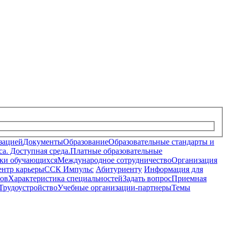
зацией
Документы
Образование
Образовательные стандарты и
а. Доступная среда.
Платные образовательные
ки обучающихся
Международное сотрудничество
Организация
нтр карьеры
ССК Импульс
Абитуриенту
Информация для
лов
Характеристика специальностей
Задать вопрос
Приемная
Трудоустройство
Учебные организации-партнеры
Темы