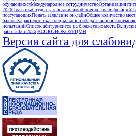
обучающихся
Международное сотрудничество
Организация пита
2026
Практика
Студенту о независимой оценке квалификаций
Це
поступающих
Подать заявление он-лайн
Общее количество мест
баллов
Характеристика специальностей
Задать вопрос
Приемная
испытаний
Список абитуриентов на бюджетные места
Выпускн
работ 2025-2026
ВСОКО
НОКОУ
РЦМН
Версия сайта для слабов