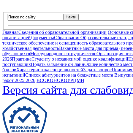
Найти
Главная
Сведения об образовательной организации
Основные с
организацией
Документы
Образование
Образовательные стандар
техническое обеспечение и оснащенность образовательного про
хозяйственная деятельность
Вакантные места для приема (пере
обучающихся
Международное сотрудничество
Организация пита
2026
Практика
Студенту о независимой оценке квалификаций
Це
поступающих
Подать заявление он-лайн
Общее количество мест
баллов
Характеристика специальностей
Задать вопрос
Приемная
испытаний
Список абитуриентов на бюджетные места
Выпускн
работ 2025-2026
ВСОКО
НОКОУ
РЦМН
Версия сайта для слабов