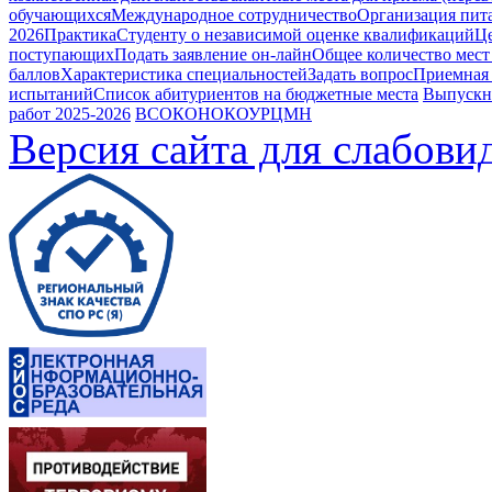
обучающихся
Международное сотрудничество
Организация пита
2026
Практика
Студенту о независимой оценке квалификаций
Це
поступающих
Подать заявление он-лайн
Общее количество мест
баллов
Характеристика специальностей
Задать вопрос
Приемная
испытаний
Список абитуриентов на бюджетные места
Выпускн
работ 2025-2026
ВСОКО
НОКОУ
РЦМН
Версия сайта для слабов