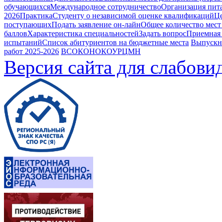
обучающихся
Международное сотрудничество
Организация пита
2026
Практика
Студенту о независимой оценке квалификаций
Це
поступающих
Подать заявление он-лайн
Общее количество мест
баллов
Характеристика специальностей
Задать вопрос
Приемная
испытаний
Список абитуриентов на бюджетные места
Выпускн
работ 2025-2026
ВСОКО
НОКОУ
РЦМН
Версия сайта для слабов