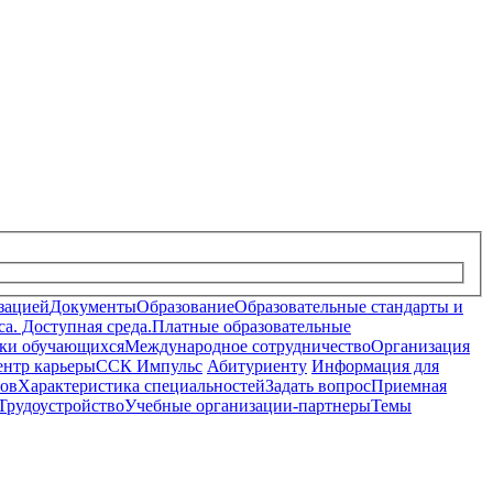
зацией
Документы
Образование
Образовательные стандарты и
а. Доступная среда.
Платные образовательные
ки обучающихся
Международное сотрудничество
Организация
нтр карьеры
ССК Импульс
Абитуриенту
Информация для
лов
Характеристика специальностей
Задать вопрос
Приемная
Трудоустройство
Учебные организации-партнеры
Темы