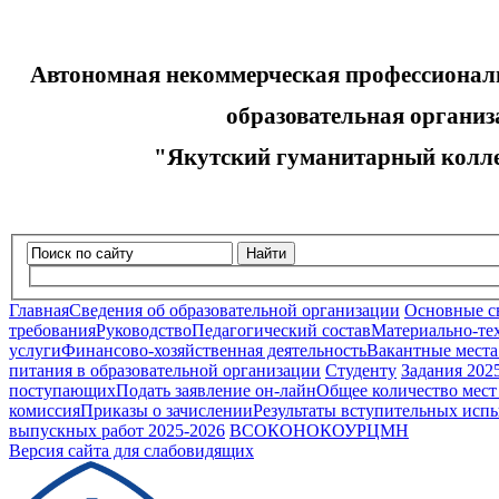
Автономная некоммерческая профессионал
образовательная организа
"Якутский гуманитарный колле
Найти
Главная
Сведения об образовательной организации
Основные с
требования
Руководство
Педагогический состав
Материально-тех
услуги
Финансово-хозяйственная деятельность
Вакантные места
питания в образовательной организации
Студенту
Задания 202
поступающих
Подать заявление он-лайн
Общее количество мест
комиссия
Приказы о зачислении
Результаты вступительных исп
выпускных работ 2025-2026
ВСОКО
НОКОУ
РЦМН
Версия сайта для слабовидящих