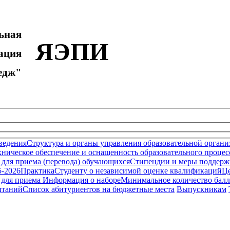
ьная
ЯЭПИ
ция
дж"
ведения
Структура и органы управления образовательной органи
ническое обеспечение и оснащенность образовательного процесс
 для приема (перевода) обучающихся
Стипендии и меры поддерж
5-2026
Практика
Студенту о независимой оценке квалификаций
Це
 для приема
Информация о наборе
Минимальное количество бал
ытаний
Список абитуриентов на бюджетные места
Выпускникам