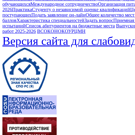
обучающихся
Международное сотрудничество
Организация пита
2026
Практика
Студенту о независимой оценке квалификаций
Це
поступающих
Подать заявление он-лайн
Общее количество мест
баллов
Характеристика специальностей
Задать вопрос
Приемная
испытаний
Список абитуриентов на бюджетные места
Выпускн
работ 2025-2026
ВСОКО
НОКОУ
РЦМН
Версия сайта для слабов