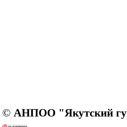
©
АНПОО "Якутский гум