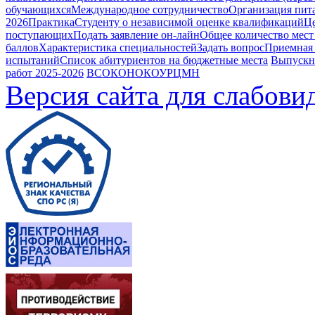
обучающихся
Международное сотрудничество
Организация пита
2026
Практика
Студенту о независимой оценке квалификаций
Це
поступающих
Подать заявление он-лайн
Общее количество мест
баллов
Характеристика специальностей
Задать вопрос
Приемная
испытаний
Список абитуриентов на бюджетные места
Выпускн
работ 2025-2026
ВСОКО
НОКОУ
РЦМН
Версия сайта для слабов